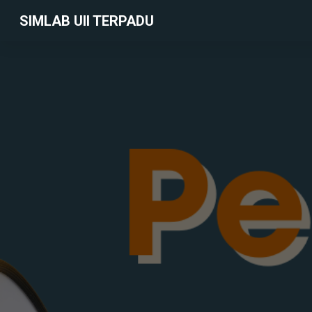
SIMLAB UII TERPADU