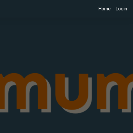
Home
Login